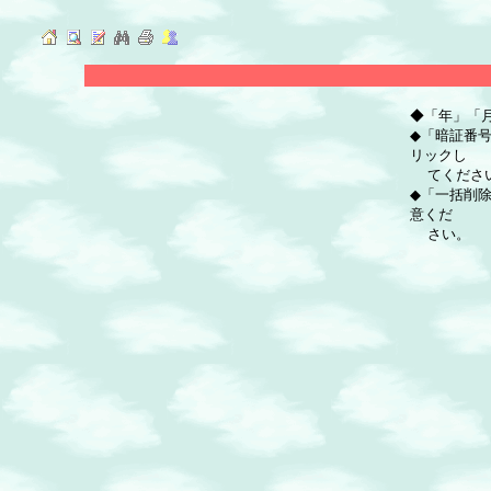
◆「年」「
◆「暗証番
リックし
てくださ
◆「一括削
意くだ
さい。