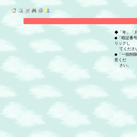
◆「年」「
◆「暗証番
リックし
てくださ
◆「一括削
意くだ
さい。