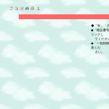
◆「年」「
◆「暗証番
リックし
てくださ
◆「一括削
意くだ
さい。