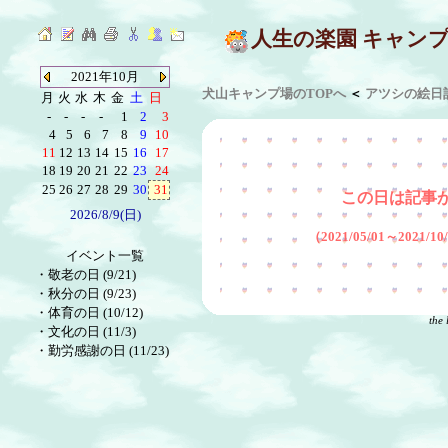
人生の楽園 キャン
2021年10月
犬山キャンプ場のTOPへ
＜
アツシの絵日
月
火
水
木
金
土
日
-
-
-
-
1
2
3
4
5
6
7
8
9
10
11
12
13
14
15
16
17
18
19
20
21
22
23
24
25
26
27
28
29
30
31
この日は記事
2026/8/9(日)
（2021/05/01～2021/
イベント一覧
・
敬老の日 (9/21)
・
秋分の日 (9/23)
・
体育の日 (10/12)
the 
・
文化の日 (11/3)
・
勤労感謝の日 (11/23)