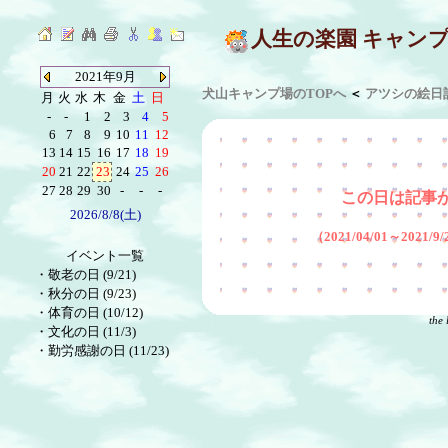
人生の楽園 キャン
2021年9月
犬山キャンプ場のTOPへ
＜
アツシの絵日
月
火
水
木
金
土
日
-
-
1
2
3
4
5
6
7
8
9
10
11
12
13
14
15
16
17
18
19
20
21
22
23
24
25
26
27
28
29
30
-
-
-
この日は記事
2026/8/8(土)
（2021/04/01～2021
イベント一覧
・
敬老の日 (9/21)
・
秋分の日 (9/23)
・
体育の日 (10/12)
the 
・
文化の日 (11/3)
・
勤労感謝の日 (11/23)