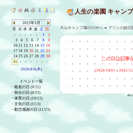
人生の楽園 キャン
2025年3月
犬山キャンプ場のTOPへ
＜
アツシの絵日
月
火
水
木
金
土
日
-
-
-
-
-
1
2
3
4
5
6
7
8
9
10
11
12
13
14
15
16
17
18
19
20
21
22
23
24
25
26
27
28
29
30
この日は記事
31
-
-
-
-
-
-
2026/8/6(木)
（2024/10/01～2025
イベント一覧
・
敬老の日 (9/21)
・
秋分の日 (9/23)
the 
・
体育の日 (10/12)
・
文化の日 (11/3)
・
勤労感謝の日 (11/23)