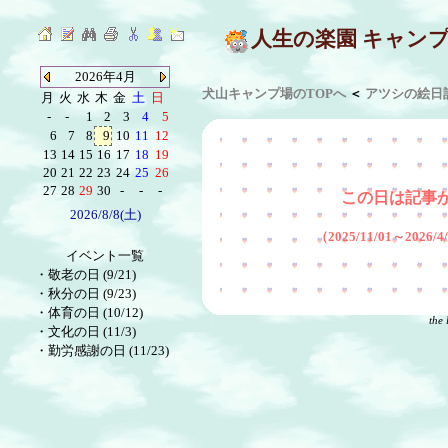
人生の楽園 キャン
2026年4月
犬山キャンプ場のTOPへ
＜
アツシの絵日
月
火
水
木
金
土
日
-
-
1
2
3
4
5
6
7
8
9
10
11
12
13
14
15
16
17
18
19
20
21
22
23
24
25
26
27
28
29
30
-
-
-
この日は記事
2026/8/8(土)
（2025/11/01～2026
イベント一覧
・
敬老の日 (9/21)
・
秋分の日 (9/23)
・
体育の日 (10/12)
the 
・
文化の日 (11/3)
・
勤労感謝の日 (11/23)