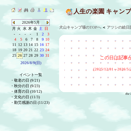
人生の楽園 キャン
2026年5月
犬山キャンプ場のTOPへ
＜
アツシの絵日
月
火
水
木
金
土
日
-
-
-
-
1
2
3
4
5
6
7
8
9
10
11
12
13
14
15
16
17
18
19
20
21
22
23
24
25
26
27
28
29
30
31
この日は記事
2026/8/9(日)
（2025/12/01～2026
イベント一覧
・
敬老の日 (9/21)
・
秋分の日 (9/23)
・
体育の日 (10/12)
the 
・
文化の日 (11/3)
・
勤労感謝の日 (11/23)