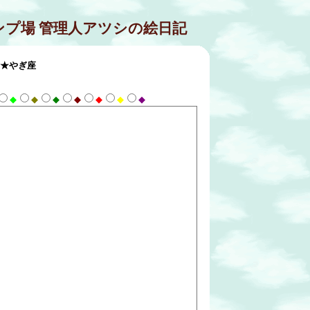
ンプ場 管理人アツシの絵日記
★やぎ座
◆
◆
◆
◆
◆
◆
◆