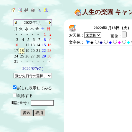
人生の楽園 キャ
2022年1月
2022年1月18日（火）
月
火
水
木
金
土
日
-
-
-
-
-
1
2
お天気：
画像：
3
4
5
6
7
8
9
文字色：
◆
◆
◆
◆
◆
10
11
12
13
14
15
16
17
18
19
20
21
22
23
24
25
26
27
28
29
30
31
-
-
-
-
-
-
2026/8/7(金)
試しに表示してみる
削除する
暗証番号：