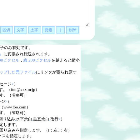
子のみ有効です。
』
に変換され転送されます。
200ピクセル
，
縦 200ピクセル
を越えると縮小
ップした元ファイル
にリンクが張られ原寸
セージ
>
）
（foo@xxx.or.jp）
す。（省略可）
ージ
>
）
w.foo.com）
す。（省略可）
回り込み
,
水平余白
,
垂直余白
,
改行
>
）
指定します。
り込みを指定します。（l：左,r：右）
ースを指定します。