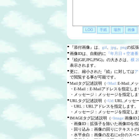
■
『添付画像』は、
gif
、
jpg
、
png
の拡張
■
画像IDは、自動的に
『年月日＋空連番
■
『絵(GIF,JPG,PNG)』の大きさは、
横 
表示されます。
■
更に、縮小された『絵』に対しては
ア
で閲覧する事が可能です。
■
Mailタグ記述説明（
<Mail:
E-Mail
,
メッ
・E-Mail：E-Mailアドレスを指定します。
・メッセージ：メッセージを指定しま
■
URLタグ記述説明（
<Url:
URL
,
メッセ
・URL：URLアドレスを指定します。（ww
・メッセージ：メッセージを指定しま
■
IMAGEタグ記述説明（
<Image:
画像ID
,
・画像ID：拡張子を除いた画像IDを
・回り込み：画像の回りにテキストの回
・水平余白：画像の左右にn分のスペ