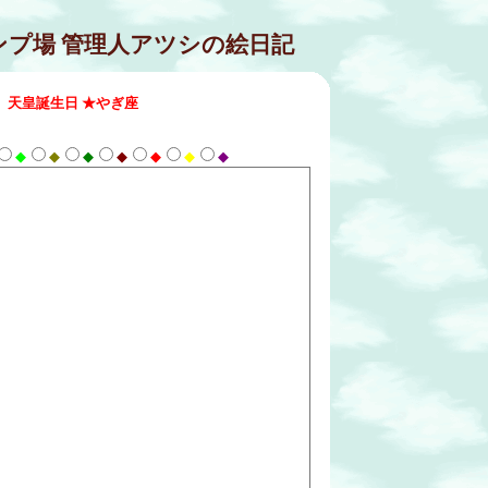
ンプ場 管理人アツシの絵日記
）
天皇誕生日 ★やぎ座
◆
◆
◆
◆
◆
◆
◆