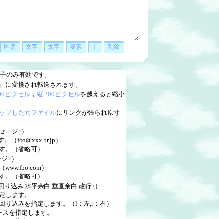
子のみ有効です。
』
に変換され転送されます。
200ピクセル
，
縦 200ピクセル
を越えると縮小
ップした元ファイル
にリンクが張られ原寸
セージ
>
）
（foo@xxx.or.jp）
す。（省略可）
ージ
>
）
w.foo.com）
す。（省略可）
回り込み
,
水平余白
,
垂直余白
,
改行
>
）
指定します。
り込みを指定します。（l：左,r：右）
ースを指定します。