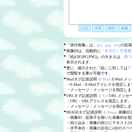
■
『添付画像』は、
gif
、
jpg
、
png
の拡張
■
画像IDは、自動的に
『年月日＋空連番
■
『絵(GIF,JPG,PNG)』の大きさは、
横 
表示されます。
■
更に、縮小された『絵』に対しては
ア
で閲覧する事が可能です。
■
Mailタグ記述説明（
<Mail:
E-Mail
,
メッ
・E-Mail：E-Mailアドレスを指定します。
・メッセージ：メッセージを指定しま
■
URLタグ記述説明（
<Url:
URL
,
メッセ
・URL：URLアドレスを指定します。（ww
・メッセージ：メッセージを指定しま
■
IMAGEタグ記述説明（
<Image:
画像ID
,
・画像ID：拡張子を除いた画像IDを
・回り込み：画像の回りにテキストの回
・水平余白：画像の左右にn分のスペ