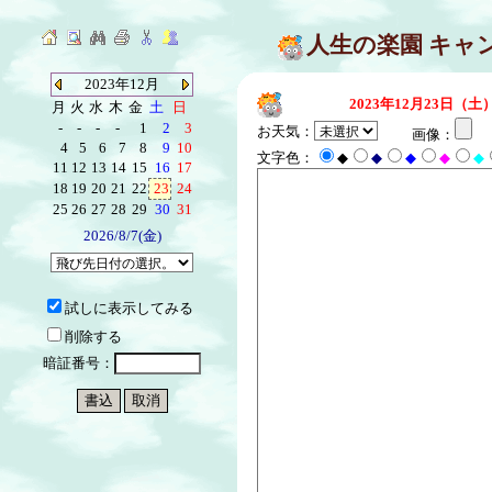
人生の楽園 キャ
2023年12月
2023年12月23日（土
月
火
水
木
金
土
日
-
-
-
-
1
2
3
お天気：
画像：
4
5
6
7
8
9
10
文字色：
◆
◆
◆
◆
◆
11
12
13
14
15
16
17
18
19
20
21
22
23
24
25
26
27
28
29
30
31
2026/8/7(金)
試しに表示してみる
削除する
暗証番号：