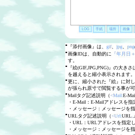
■
『添付画像』は、
gif
、
jpg
、
png
■
画像IDは、自動的に
『年月日
す。
■
『絵(GIF,JPG,PNG)』の大き
を越えると縮小表示されます
■
更に、縮小された『絵』に対
が張られ原寸で閲覧する事が
■
Mailタグ記述説明（
<Mail:
E-Mai
・E-Mail：E-Mailアドレスを指定
・メッセージ：メッセージを
■
URLタグ記述説明（
<Url:
URL
,
・URL：URLアドレスを指定しま
・メッセージ：メッセージを
■