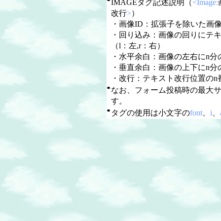
IMAGEタグ記述説明（
<Image:
改行
>
）
・画像ID：拡張子を除いた画像
・回り込み：画像の回りにテ
（l：左,r：右）
・水平余白：画像の左右にn分
・垂直余白：画像の上下にn分
・改行：テキスト改行位置のn
■
なお、フォーム投稿時の最大
す。
■
タグの使用は小文字の
font
、
i
、