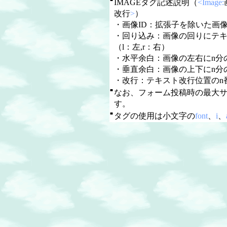
IMAGEタグ記述説明（
<Image:
改行
>
）
・画像ID：拡張子を除いた画像
・回り込み：画像の回りにテ
（l：左,r：右）
・水平余白：画像の左右にn分
・垂直余白：画像の上下にn分
・改行：テキスト改行位置のn
■
なお、フォーム投稿時の最大
す。
■
タグの使用は小文字の
font
、
i
、