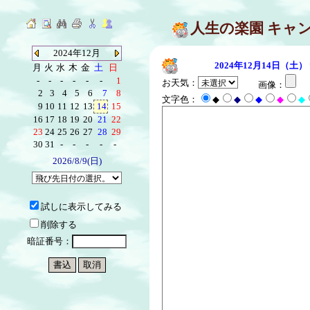
人生の楽園 キャ
2024年12月
2024年12月14日（土）
月
火
水
木
金
土
日
-
-
-
-
-
-
1
お天気：
画像：
2
3
4
5
6
7
8
文字色：
◆
◆
◆
◆
◆
9
10
11
12
13
14
15
16
17
18
19
20
21
22
23
24
25
26
27
28
29
30
31
-
-
-
-
-
2026/8/9(日)
試しに表示してみる
削除する
暗証番号：