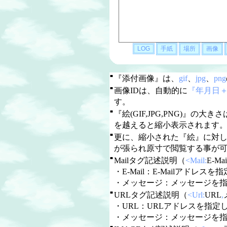
■
『添付画像』は、
gif
、
jpg
、
png
■
画像IDは、自動的に
『年月日
す。
■
『絵(GIF,JPG,PNG)』の大き
を越えると縮小表示されます
■
更に、縮小された『絵』に対
が張られ原寸で閲覧する事が
■
Mailタグ記述説明（
<Mail:
E-Mai
・E-Mail：E-Mailアドレスを指定
・メッセージ：メッセージを
■
URLタグ記述説明（
<Url:
URL
,
・URL：URLアドレスを指定しま
・メッセージ：メッセージを
■