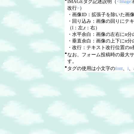
IMAGEタグ記述説明（
<Image:
改行
>
）
・画像ID：拡張子を除いた画像
・回り込み：画像の回りにテ
（l：左,r：右）
・水平余白：画像の左右にn分
・垂直余白：画像の上下にn分
・改行：テキスト改行位置のn
■
なお、フォーム投稿時の最大
す。
■
タグの使用は小文字の
font
、
i
、