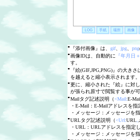
■
『添付画像』は、
gif
、
jpg
、
png
■
画像IDは、自動的に
『年月日
す。
■
『絵(GIF,JPG,PNG)』の大き
を越えると縮小表示されます
■
更に、縮小された『絵』に対
が張られ原寸で閲覧する事が
■
Mailタグ記述説明（
<Mail:
E-Mai
・E-Mail：E-Mailアドレスを指定
・メッセージ：メッセージを
■
URLタグ記述説明（
<Url:
URL
,
・URL：URLアドレスを指定しま
・メッセージ：メッセージを
■