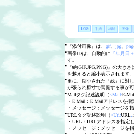
■
『添付画像』は、
gif
、
jpg
、
png
■
画像IDは、自動的に
『年月日
す。
■
『絵(GIF,JPG,PNG)』の大き
を越えると縮小表示されます
■
更に、縮小された『絵』に対
が張られ原寸で閲覧する事が
■
Mailタグ記述説明（
<Mail:
E-Mai
・E-Mail：E-Mailアドレスを指定
・メッセージ：メッセージを
■
URLタグ記述説明（
<Url:
URL
,
・URL：URLアドレスを指定しま
・メッセージ：メッセージを
■