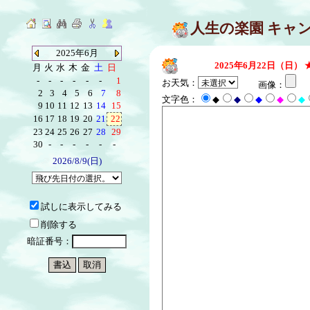
人生の楽園 キャ
2025年6月
2025年6月22日（日）
月
火
水
木
金
土
日
-
-
-
-
-
-
1
お天気：
画像：
2
3
4
5
6
7
8
文字色：
◆
◆
◆
◆
◆
9
10
11
12
13
14
15
16
17
18
19
20
21
22
23
24
25
26
27
28
29
30
-
-
-
-
-
-
2026/8/9(日)
試しに表示してみる
削除する
暗証番号：