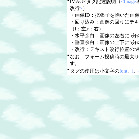
IMAGEタグ記述説明（
<Image:
改行
>
）
・画像ID：拡張子を除いた画像
・回り込み：画像の回りにテ
（l：左,r：右）
・水平余白：画像の左右にn分
・垂直余白：画像の上下にn分
・改行：テキスト改行位置のn
■
なお、フォーム投稿時の最大
す。
■
タグの使用は小文字の
font
、
i
、