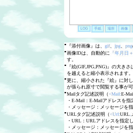
■
『添付画像』は、
gif
、
jpg
、
png
■
画像IDは、自動的に
『年月日
す。
■
『絵(GIF,JPG,PNG)』の大き
を越えると縮小表示されます
■
更に、縮小された『絵』に対
が張られ原寸で閲覧する事が
■
Mailタグ記述説明（
<Mail:
E-Mai
・E-Mail：E-Mailアドレスを指定
・メッセージ：メッセージを
■
URLタグ記述説明（
<Url:
URL
,
・URL：URLアドレスを指定しま
・メッセージ：メッセージを
■