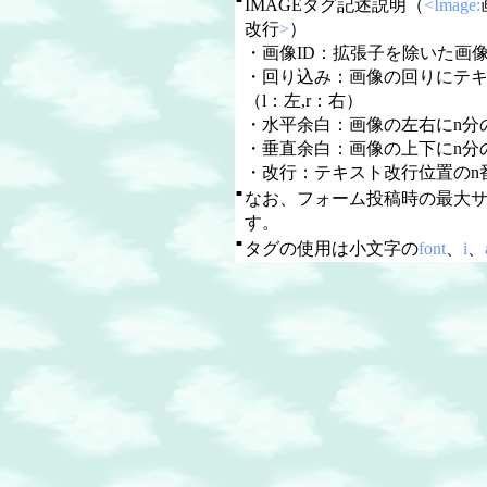
IMAGEタグ記述説明（
<Image:
改行
>
）
・画像ID：拡張子を除いた画像
・回り込み：画像の回りにテ
（l：左,r：右）
・水平余白：画像の左右にn分
・垂直余白：画像の上下にn分
・改行：テキスト改行位置のn
■
なお、フォーム投稿時の最大
す。
■
タグの使用は小文字の
font
、
i
、