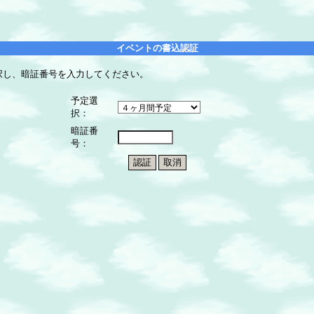
イベントの書込認証
択し、暗証番号を入力してください。
予定選
択：
暗証番
号：