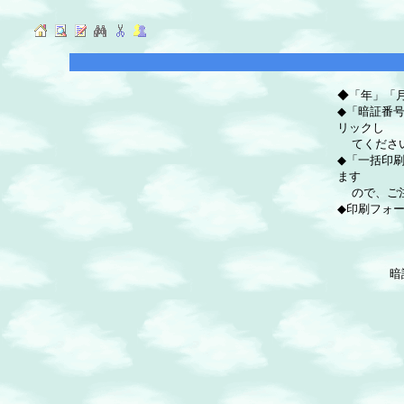
◆「年」「
◆「暗証番
リックし
てくださ
◆「一括印
ます
ので、ご注
◆印刷フォ
暗