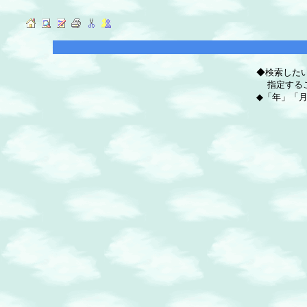
◆検索した
指定するこ
◆「年」「