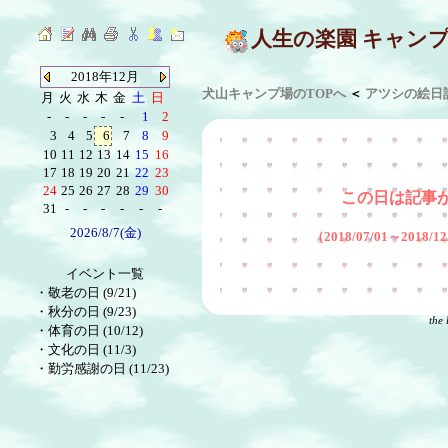
人生の楽園 キャン
2018年12月
犬山キャンプ場のTOPへ
＜
アツシの絵日
月
火
水
木
金
土
日
-
-
-
-
-
1
2
3
4
5
6
7
8
9
10
11
12
13
14
15
16
17
18
19
20
21
22
23
24
25
26
27
28
29
30
この日は記事
31
-
-
-
-
-
-
2026/8/7(金)
（2018/07/01～2018
イベント一覧
・
敬老の日 (9/21)
・
秋分の日 (9/23)
the 
・
体育の日 (10/12)
・
文化の日 (11/3)
・
勤労感謝の日 (11/23)