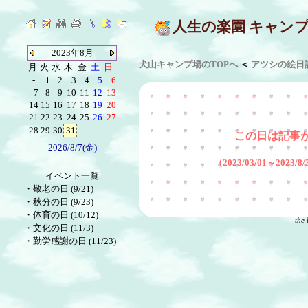
人生の楽園 キャン
2023年8月
犬山キャンプ場のTOPへ
＜
アツシの絵日
月
火
水
木
金
土
日
-
1
2
3
4
5
6
7
8
9
10
11
12
13
14
15
16
17
18
19
20
21
22
23
24
25
26
27
28
29
30
31
-
-
-
この日は記事
2026/8/7(金)
（2023/03/01～2023
イベント一覧
・
敬老の日 (9/21)
・
秋分の日 (9/23)
・
体育の日 (10/12)
the 
・
文化の日 (11/3)
・
勤労感謝の日 (11/23)