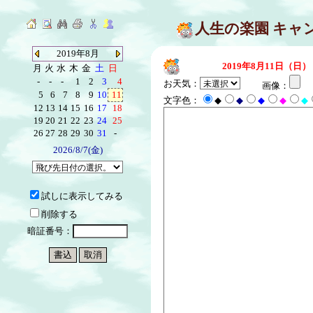
人生の楽園 キャ
2019年8月
2019年8月11日（日）
月
火
水
木
金
土
日
-
-
-
1
2
3
4
お天気：
画像：
5
6
7
8
9
10
11
文字色：
◆
◆
◆
◆
◆
12
13
14
15
16
17
18
19
20
21
22
23
24
25
26
27
28
29
30
31
-
2026/8/7(金)
試しに表示してみる
削除する
暗証番号：