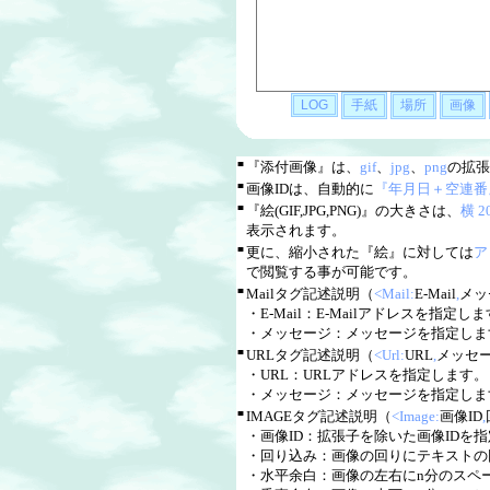
■
『添付画像』は、
gif
、
jpg
、
png
の拡張
■
画像IDは、自動的に
『年月日＋空連番
■
『絵(GIF,JPG,PNG)』の大きさは、
横 
表示されます。
■
更に、縮小された『絵』に対しては
ア
で閲覧する事が可能です。
■
Mailタグ記述説明（
<Mail:
E-Mail
,
メッ
・E-Mail：E-Mailアドレスを指定します。
・メッセージ：メッセージを指定しま
■
URLタグ記述説明（
<Url:
URL
,
メッセ
・URL：URLアドレスを指定します。（ww
・メッセージ：メッセージを指定しま
■
IMAGEタグ記述説明（
<Image:
画像ID
,
・画像ID：拡張子を除いた画像IDを
・回り込み：画像の回りにテキストの回
・水平余白：画像の左右にn分のスペ