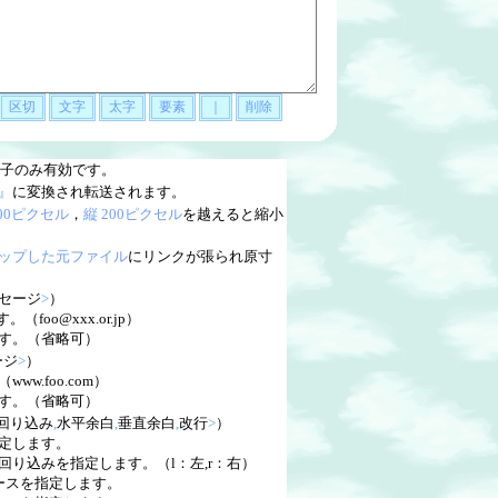
子のみ有効です。
』
に変換され転送されます。
200ピクセル
，
縦 200ピクセル
を越えると縮小
ップした元ファイル
にリンクが張られ原寸
セージ
>
）
（foo@xxx.or.jp）
す。（省略可）
ージ
>
）
w.foo.com）
す。（省略可）
回り込み
,
水平余白
,
垂直余白
,
改行
>
）
指定します。
り込みを指定します。（l：左,r：右）
ースを指定します。