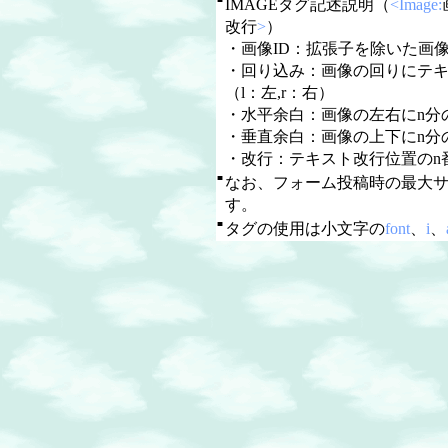
IMAGEタグ記述説明（
<Image:
改行
>
）
・画像ID：拡張子を除いた画像
・回り込み：画像の回りにテ
（l：左,r：右）
・水平余白：画像の左右にn分
・垂直余白：画像の上下にn分
・改行：テキスト改行位置のn
■
なお、フォーム投稿時の最大
す。
■
タグの使用は小文字の
font
、
i
、