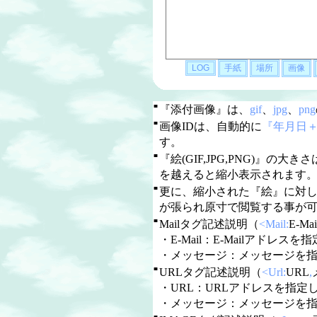
■
『添付画像』は、
gif
、
jpg
、
png
■
画像IDは、自動的に
『年月日
す。
■
『絵(GIF,JPG,PNG)』の大き
を越えると縮小表示されます
■
更に、縮小された『絵』に対
が張られ原寸で閲覧する事が
■
Mailタグ記述説明（
<Mail:
E-Mai
・E-Mail：E-Mailアドレスを指定
・メッセージ：メッセージを
■
URLタグ記述説明（
<Url:
URL
,
・URL：URLアドレスを指定しま
・メッセージ：メッセージを
■