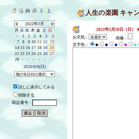
人生の楽園 キャ
2022年2月
2022年2月20日（日）
月
火
水
木
金
土
日
-
1
2
3
4
5
6
お天気：
画像：
7
8
9
10
11
12
13
文字色：
◆
◆
◆
◆
◆
14
15
16
17
18
19
20
21
22
23
24
25
26
27
28
-
-
-
-
-
-
2026/8/9(日)
試しに表示してみる
削除する
暗証番号：