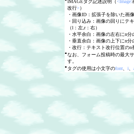
IMAGEタグ記述説明（
<Image:
改行
>
）
・画像ID：拡張子を除いた画像
・回り込み：画像の回りにテ
（l：左,r：右）
・水平余白：画像の左右にn分
・垂直余白：画像の上下にn分
・改行：テキスト改行位置のn
■
なお、フォーム投稿時の最大
す。
■
タグの使用は小文字の
font
、
i
、