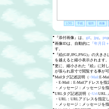
■
『添付画像』は、
gif
、
jpg
、
png
■
画像IDは、自動的に
『年月日
す。
■
『絵(GIF,JPG,PNG)』の大き
を越えると縮小表示されます
■
更に、縮小された『絵』に対
が張られ原寸で閲覧する事が
■
Mailタグ記述説明（
<Mail:
E-Mai
・E-Mail：E-Mailアドレスを指定
・メッセージ：メッセージを
■
URLタグ記述説明（
<Url:
URL
,
・URL：URLアドレスを指定しま
・メッセージ：メッセージを
■