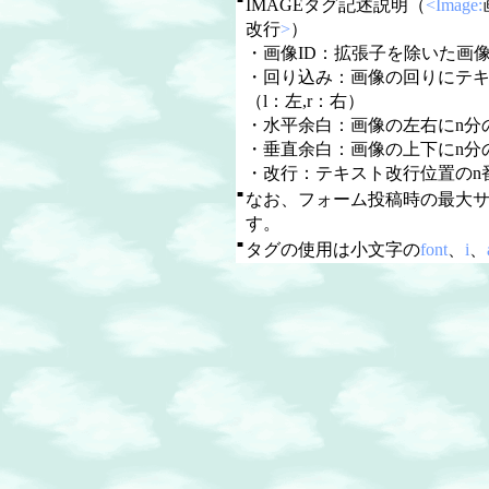
IMAGEタグ記述説明（
<Image:
改行
>
）
・画像ID：拡張子を除いた画像
・回り込み：画像の回りにテ
（l：左,r：右）
・水平余白：画像の左右にn分
・垂直余白：画像の上下にn分
・改行：テキスト改行位置のn
■
なお、フォーム投稿時の最大
す。
■
タグの使用は小文字の
font
、
i
、