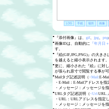
■
『添付画像』は、
gif
、
jpg
、
png
■
画像IDは、自動的に
『年月日
す。
■
『絵(GIF,JPG,PNG)』の大き
を越えると縮小表示されます
■
更に、縮小された『絵』に対
が張られ原寸で閲覧する事が
■
Mailタグ記述説明（
<Mail:
E-Mai
・E-Mail：E-Mailアドレスを指定
・メッセージ：メッセージを
■
URLタグ記述説明（
<Url:
URL
,
・URL：URLアドレスを指定しま
・メッセージ：メッセージを
■