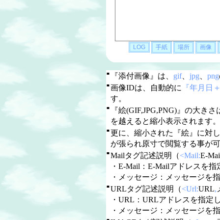
■
『添付画像』は、
gif
、
jpg
、
png
■
画像IDは、自動的に
『年月日
す。
■
『絵(GIF,JPG,PNG)』の大き
を越えると縮小表示されます
■
更に、縮小された『絵』に対
が張られ原寸で閲覧する事が
■
Mailタグ記述説明（
<Mail:
E-Mai
・E-Mail：E-Mailアドレスを指定
・メッセージ：メッセージを
■
URLタグ記述説明（
<Url:
URL
,
・URL：URLアドレスを指定しま
・メッセージ：メッセージを
■