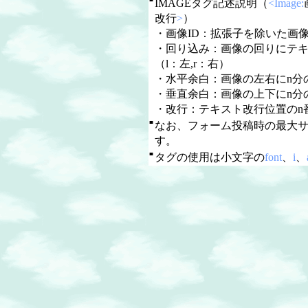
IMAGEタグ記述説明（
<Image:
改行
>
）
・画像ID：拡張子を除いた画像
・回り込み：画像の回りにテ
（l：左,r：右）
・水平余白：画像の左右にn分
・垂直余白：画像の上下にn分
・改行：テキスト改行位置のn
■
なお、フォーム投稿時の最大
す。
■
タグの使用は小文字の
font
、
i
、