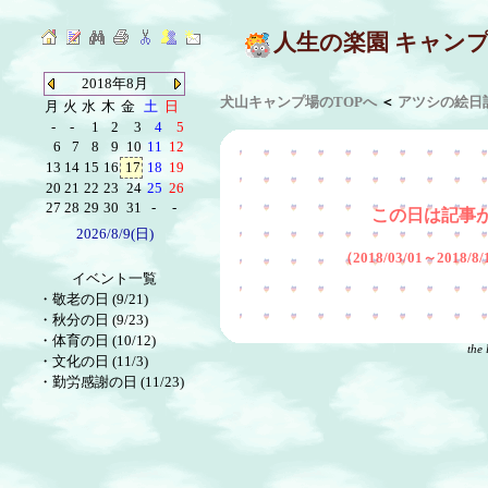
人生の楽園 キャン
2018年8月
犬山キャンプ場のTOPへ
＜
アツシの絵日
月
火
水
木
金
土
日
-
-
1
2
3
4
5
6
7
8
9
10
11
12
13
14
15
16
17
18
19
20
21
22
23
24
25
26
27
28
29
30
31
-
-
この日は記事
2026/8/9(日)
（2018/03/01～2018
イベント一覧
・
敬老の日 (9/21)
・
秋分の日 (9/23)
・
体育の日 (10/12)
the 
・
文化の日 (11/3)
・
勤労感謝の日 (11/23)