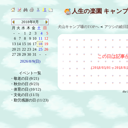
人生の楽園 キャン
2018年8月
犬山キャンプ場のTOPへ
＜
アツシの絵日
月
火
水
木
金
土
日
-
-
1
2
3
4
5
6
7
8
9
10
11
12
13
14
15
16
17
18
19
20
21
22
23
24
25
26
27
28
29
30
31
-
-
この日は記事
2026/8/9(日)
（2018/03/01～2018
イベント一覧
・
敬老の日 (9/21)
・
秋分の日 (9/23)
・
体育の日 (10/12)
the 
・
文化の日 (11/3)
・
勤労感謝の日 (11/23)