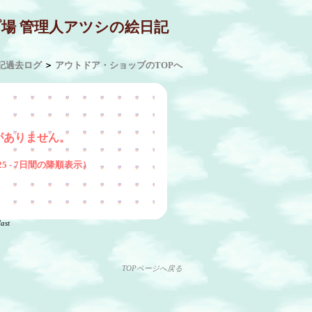
プ場 管理人アツシの絵日記
記過去ログ
＞
アウトドア・ショップのTOPへ
がありません。
/4/25 - 7日間の降順表示）
last
TOPページへ戻る