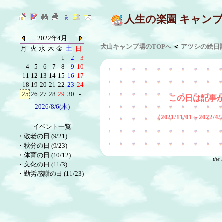
人生の楽園 キャン
2022年4月
犬山キャンプ場のTOPへ
＜
アツシの絵日
月
火
水
木
金
土
日
-
-
-
-
1
2
3
4
5
6
7
8
9
10
11
12
13
14
15
16
17
18
19
20
21
22
23
24
25
26
27
28
29
30
-
この日は記事
2026/8/6(木)
（2021/11/01～2022
イベント一覧
・
敬老の日 (9/21)
・
秋分の日 (9/23)
・
体育の日 (10/12)
the 
・
文化の日 (11/3)
・
勤労感謝の日 (11/23)