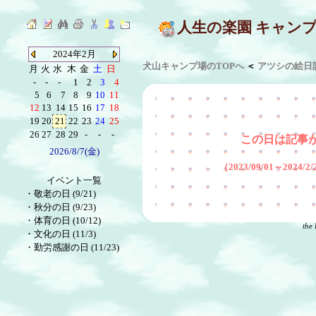
人生の楽園 キャン
2024年2月
犬山キャンプ場のTOPへ
＜
アツシの絵日
月
火
水
木
金
土
日
-
-
-
1
2
3
4
5
6
7
8
9
10
11
12
13
14
15
16
17
18
19
20
21
22
23
24
25
26
27
28
29
-
-
-
この日は記事
2026/8/7(金)
（2023/09/01～2024
イベント一覧
・
敬老の日 (9/21)
・
秋分の日 (9/23)
・
体育の日 (10/12)
the 
・
文化の日 (11/3)
・
勤労感謝の日 (11/23)